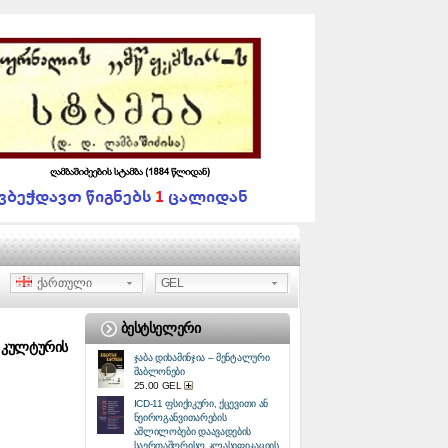
ქართული
GEL
ᲑᲔᲡᲢᲡᲔᲚᲔᲠᲘ
Ს ᲙᲣᲚᲢᲣᲠᲘᲡ
ჯაბა დიხამინჯია – მენტალური
შაბლონები
25.00 GEL
ICD-11 ფსიქიკური, ქცევითი ან
ნეიროგანვითარების
აშლილობები დაავადების
საერთაშორისო კლასიფიკაციის