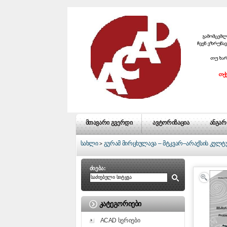
მთავარი გვერდი
ავტორიზაცია
ანგარ
სახლი
გურამ მირცხულავა – მტკვარ–არაქსის კულ
>
ძიება:
ᲙᲐᲢᲔᲒᲝᲠᲘᲔᲑᲘ
ACAD სერიები