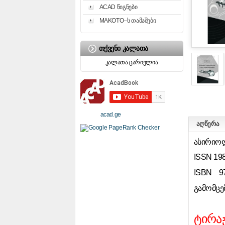
ACAD წიგნები
MAKOTO–ს თამაშები
ᲗᲥᲕᲔᲜᲘ ᲙᲐᲚᲐᲗᲐ
კალათა ცარიელია
acad.ge
აღწერა
ასირიო
ISSN 19
ISBN 97
გამომცე
ტირა