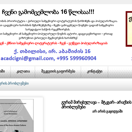
იში
კალათა
შეკვეთის გაფორმება
კონტაქტი
ტურის პრობლემები
ᲒᲣᲠᲐᲛ ᲛᲘᲠᲪᲮᲣᲚᲐᲕᲐ – ᲛᲢᲙᲕᲐᲠ–ᲐᲠᲐᲥᲡᲘ
ᲞᲠᲝᲑᲚᲔᲛᲔᲑᲘ
არ არის გაყიდვაში