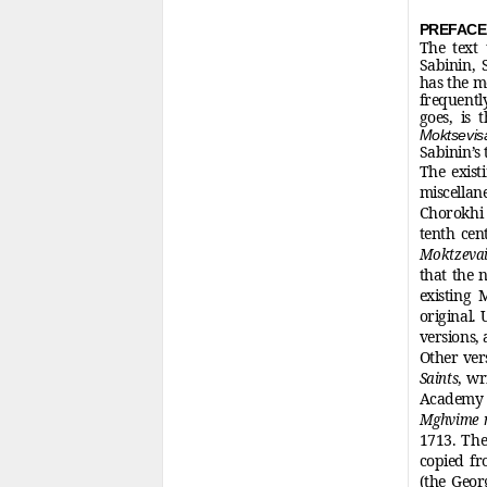
PREFACE
The text 
Sabinin, S
has the me
frequentl
goes, is 
Moktsevis
Sabinin’s 
The exist
miscella
Chorokhi P
tenth cen
Moktzevai 
that the n
existing 
original. 
versions,
Other ver
, wr
Saints
Academy o
Mghvime m
1713. The
copied fr
(the Geor