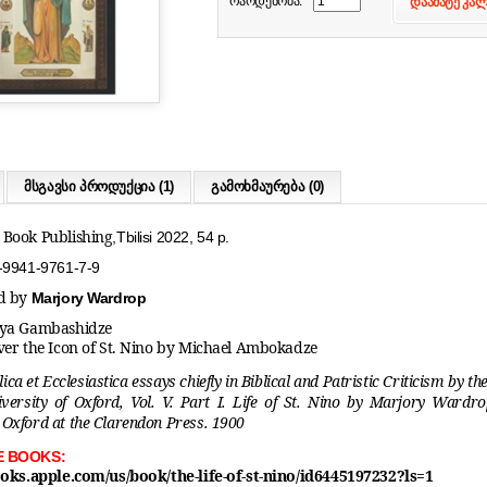
რაოდენობა:
დაამატე კა
მსგავსი პროდუქცია (1)
გამოხმაურება (0)
Book Publishing
,Tbilisi 2022, 54 p.
-9941-9761-7-9
ed by
Marjory Wardrop
aya Gambashidze
ver the Icon of St. Nino by Michael Ambokadze
lica et Ecclesiastica
essays chiefly in Biblical and Patristic Criticism by 
iversity of Oxford, Vol. V. Part I. Life of St. Nino by Marjory Wardro
Oxford at the Clarendon Press. 1900
E BOOKS:
ooks.apple.com/us/book/the-life-of-st-nino/id6445197232?ls=1