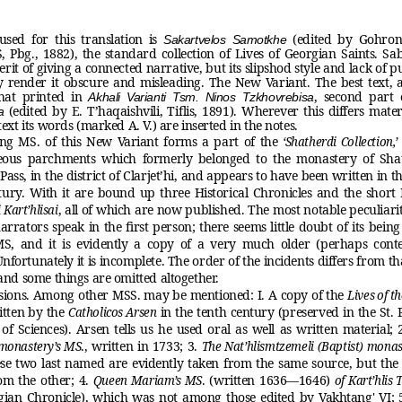
used for this translation is
(edited by Gohron 
Sakartvelos Samotkhe
, Pbg., 1882), the standard collection of Lives of Georgian Saints. Sab
rit of giving a connected narrative, but its slipshod style and lack of 
y render it obscure and misleading. The New Variant. The best text, as
that printed in
, second part
Akhali Varianti Tsm. Ninos Tzkhovrebisa
(edited by E. T’haqaishvili, Tiﬂis, 1891). Wherever this differs mate
a
text its words (marked A. V.) are inserted in the notes.
ing MS. of this New Variant forms a part of the
‘Shatherdi Collection,’
neous parchments which formerly belonged to the monastery of Sha
ass, in the district of Clarjet’hi, and appears to have been written in t
tury. With it are bound up three Historical Chronicles and the short 
, all of which are now published. The most notable peculiarity
Kart’hlisai
arrators speak in the ﬁrst person; there seems little doubt of its being
MS, and it is evidently a copy of a very much older (perhaps con
Unfortunately it is incomplete. The order of the incidents differs from th
 and some things are omitted altogether.
sions. Among other MSS. may be mentioned: I. A copy of the
Lives of t
itten by the
in the tenth century (preserved in the St. 
Catholicos Arsen
f Sciences). Arsen tells us he used oral as well as written material; 
., written in 1733; 3.
onastery’s MS
The Nat’hlismtzemeli (Baptist) monas
se two last named are evidently taken from the same source, but the 
om the other; 4.
. (written 1636—1646)
Queen Mariam’s MS
of Kart’hlis
gian Chronicle), which was not among those edited by Vakhtang' VI; 