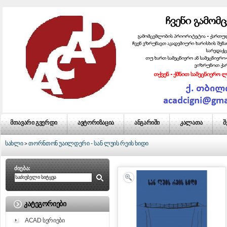
მთავარი გვერდი
ავტორიზაცია
ანგარიში
კალათა
შ
სახლი
თორნთონ უაილდერი - სან ლუის რეის ხიდი
>
ძიება:
ᲙᲐᲢᲔᲒᲝᲠᲘᲔᲑᲘ
ACAD სერიები