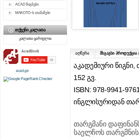
ACAD წიგნები
MAKOTO–ს თამაშები
ᲗᲥᲕᲔᲜᲘ ᲙᲐᲚᲐᲗᲐ
კალათა ცარიელია
აღწერა
მსგავსი პროდუქცია (
აკადემიური წიგნი, 
acad.ge
152 გვ.
ISBN: 978-9941-9761
ინგლისურიდან თა
თარგმანი დაფინან
საელჩოს თარგმნის