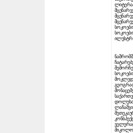
ლიტერატ
მცენარე
მცენარე
მცენარე
სოკოები
სოკოები
ილუსტრა
ნაშრომშ
ჩატარებ
შემორჩე
სოკოები
მოკლედ 
გეოგრა
მონაცემე
საქართვ
დოლუხანო
ლაჩაშვილ
შეთეკაურ
კონსპექ
ველურად
მიკოლოგ