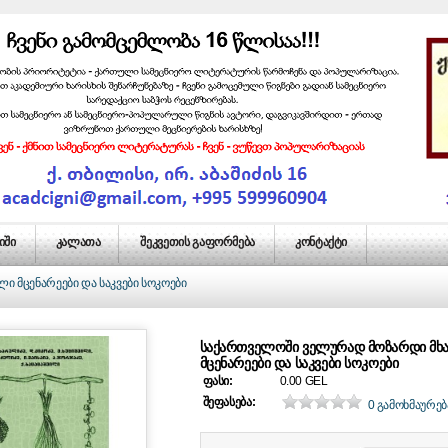
იში
კალათა
შეკვეთის გაფორმება
კონტაქტი
 მცენარეები და საკვები სოკოები
ᲡᲐᲥᲐᲠᲗᲕᲔᲚᲝᲨᲘ ᲕᲔᲚᲣᲠᲐᲓ ᲛᲝᲖᲐᲠᲓᲘ Მ
ᲛᲪᲔᲜᲐᲠᲔᲔᲑᲘ ᲓᲐ ᲡᲐᲙᲕᲔᲑᲘ ᲡᲝᲙᲝᲔᲑᲘ
ფასი:
0.00 GEL
შეფასება:
0 გამოხმაურებ