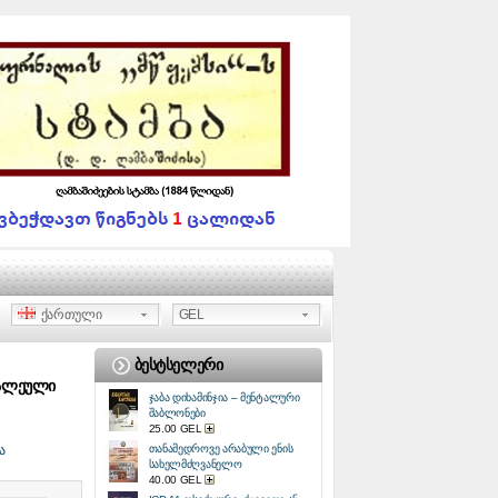
ქართული
GEL
ᲑᲔᲡᲢᲡᲔᲚᲔᲠᲘ
ᲮᲐᲚᲔᲣᲚᲘ
ჯაბა დიხამინჯია – მენტალური
შაბლონები
25.00 GEL
ა
თანამედროვე არაბული ენის
სახელმძღვანელო
40.00 GEL