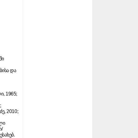
ში
ბისა და
ი, 1965;
;
ძე, 2010;
ლი
რ/
სახებ.