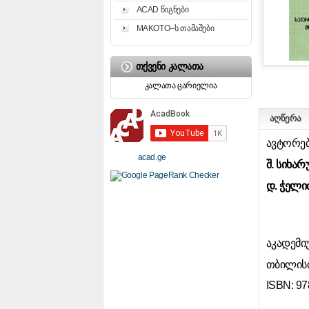
ACAD წიგნები
MAKOTO–ს თამაშები
ᲗᲥᲕᲔᲜᲘ ᲙᲐᲚᲐᲗᲐ
კალათა ცარიელია
აღწერა
ავტორებ
acad.ge
შ. სიხარ
დ. ჭელიძ
აკადემიუ
თბილისი 
ISBN: 97