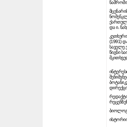
ნაშრომი
მცენარი
ნომენკლა
ქართული
და ი. ნ
კუთხური
(1991) 
საველე 
წიგნი ს
მკითხვე
ინტერეს
შენიშვნე
ბოტანიკ
დირექცი
რედაქტო
რეცენზე
ბიოლოგი
ისტორიი