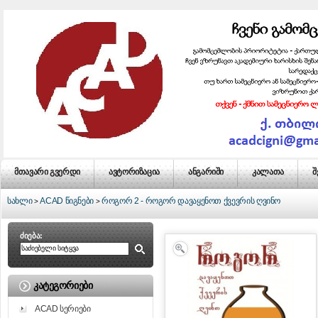
მთავარი გვერდი
ავტორიზაცია
ანგარიში
კალათა
შ
სახლი
ACAD წიგნები
როგორ 2 - როგორ დავაყენოთ ქვევრის ღვინო
>
>
ძიება:
ᲙᲐᲢᲔᲒᲝᲠᲘᲔᲑᲘ
ACAD სერიები