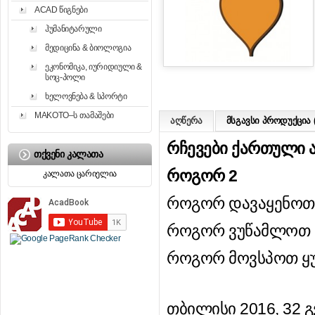
ACAD წიგნები
ჰუმანიტარული
მედიცინა & ბიოლოგია
ეკონომიკა, იურიდიული &
სოც-პოლი
ხელოვნება & სპორტი
MAKOTO–ს თამაშები
აღწერა
მსგავსი პროდუქცია (
რჩევები ქართული ა
ᲗᲥᲕᲔᲜᲘ ᲙᲐᲚᲐᲗᲐ
როგორ 2
კალათა ცარიელია
როგორ დავაყენოთ 
როგორ ვუწამლოთ ვ
როგორ მოვსპოთ ყურ
თბილისი 2016, 32 გ