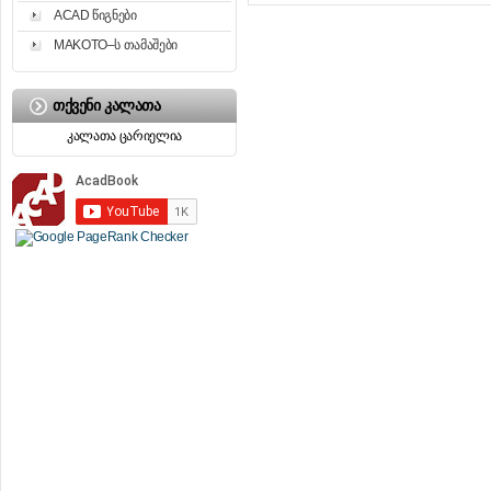
ACAD წიგნები
MAKOTO–ს თამაშები
ᲗᲥᲕᲔᲜᲘ ᲙᲐᲚᲐᲗᲐ
კალათა ცარიელია